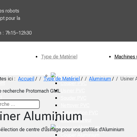
es robots
pt pour la
n : 7h15–12h30
Type de Matériel
Machines 
PVC
tes ici :
Accueil
/
Type de Matériel
/
Aluminium
/
Usiner 
nt
Couper PVC
ico
Usiner PVC
de recherche Protomach GML
d
Souder PVC
Nettoyer PVC
iner Aluminium
Optimisation PVC
Dépoussiéreur
Aluminium
élection de centre d'usinage pour vos profilés d'Aluminium
Couper Aluminium