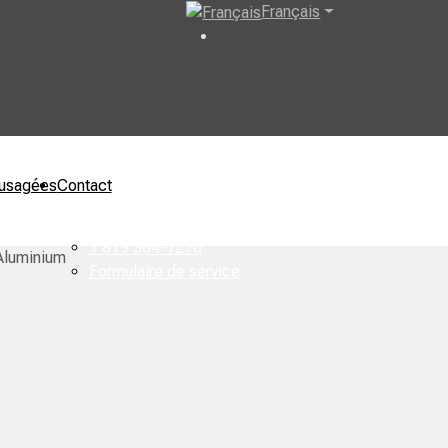
Français
usagées
Contact
1 819 364-7270
Aluminium
Formulaire de service