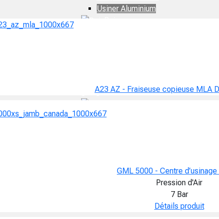
Usiner Aluminium
Bois
Couper Bois
Usiner Bois
Porte
résidentielle
Porte de
A23 AZ - Fraiseuse copieuse MLA
D
garage
Assemblage fenêtre
GML 5000 - Centre d’usinage
Pression d'Air
7 Bar
Détails produit