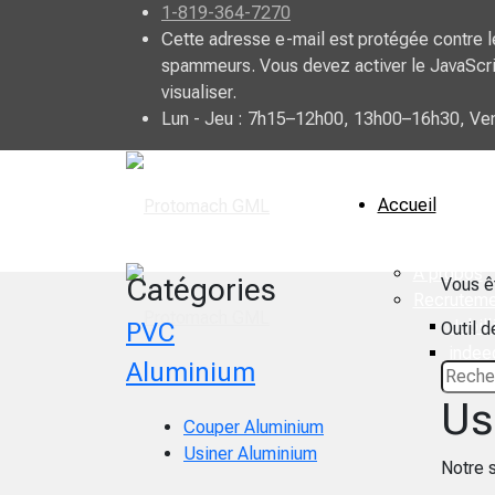
1-819-364-7270
Cette adresse e-mail est protégée contre l
spammeurs. Vous devez activer le JavaScri
visualiser.
Lun - Jeu : 7h15–12h00, 13h00–16h30, Ve
Accueil
À propos
Catégories
Vous ê
Recruteme
Jobill
PVC
Outil 
indee
Aluminium
Us
Couper Aluminium
Usiner Aluminium
Notre s