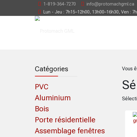
1-819-364-7270
info@protomachgml.ca
Lun - Jeu : 7h15–12h00, 13h00–16h30, Ven : 7
Catégories
Vous ê
Sé
PVC
Aluminium
Sélect
Bois
Porte résidentielle
Assemblage fenêtres