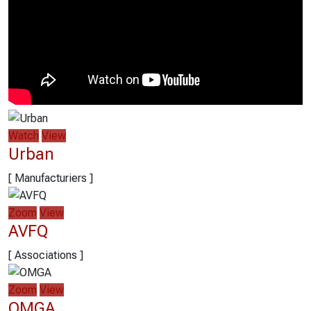
Watch
View
Urban
[ Manufacturiers ]
Zoom
View
AVFQ
[ Associations ]
Zoom
View
OMGA