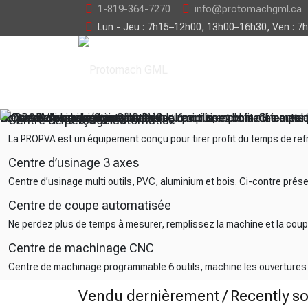
1-819-364-7270
info@protomachgml.ca
Lun - Jeu : 7h15–12h00, 13h00–16h30, Ven : 7
La PROPVA est un équipement conçu pour tirer profit du temps d
Centre d’usinage multi outils, PVC, aluminium et bois. Ci-contr
Ne perdez plus de temps à mesurer, remplissez la machine et l
Centre de machinage programmable 6 outils, machine les ouvertur
Centre de perçage automatisé
La PROPVA est un équipement conçu pour tirer profit du temps de re
Centre d’usinage 3 axes
Centre d’usinage multi outils, PVC, aluminium et bois. Ci-contre pré
Centre de coupe automatisée
Ne perdez plus de temps à mesurer, remplissez la machine et la cou
Centre de machinage CNC
Centre de machinage programmable 6 outils, machine les ouvertures po
Vendu dernièrement / Recently so