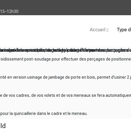
h15–12h30
Accueil
Type d
e refroidissement post-soudage pour effectuer des perçages de 
e présenté en version usinage de jambage de porte en bois, perm
a coupe de vos cadres, de vos volets et de vos meneaux se fera
es pour la quincaillerie dans le cadre et le meneau.
froidissement post-soudage pour effectuer des perçages de positionne
senté en version usinage de jambage de porte en bois, permet d'usiner 2
pe de vos cadres, de vos volets et de vos meneaux se fera automatique
ur la quincaillerie dans le cadre et le meneau.
ld