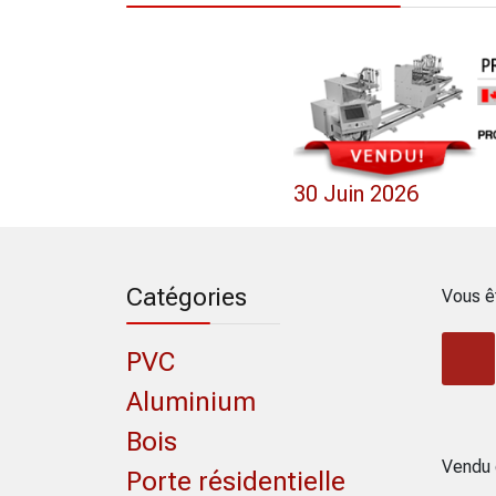
0 Mai 2022
30 Juin 2026
Catégories
Vous ê
PVC
Aluminium
Bois
Vendu 
Porte résidentielle