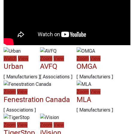
Watch
View
Zoom
View
Zoom
View
Urban
AVFQ
OMGA
[ Manufacturiers ]
[ Associations ]
[ Manufacturiers ]
Zoom
View
Zoom
View
Fenestration Canada
MLA
[ Associations ]
[ Manufacturiers ]
Zoom
View
Zoom
View
TigerStop
iVision